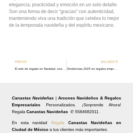
elegancia, practicidad y emoción en un solo detalle.
Son una forma de decir “gracias” con autenticidad,
manteniendo viva una tradición que celebra lo mejor
de la temporada navideña y del espíritu mexicano.
Ant
Si
PREVIO
SIGUIENTE
El arte de regalar en Navidad: una tradición que une corazones y empresas en México
Tendencias 2025 en regalos empresariales: elegancia y personalización
Canastas Navideñas
|
Arcones Navideños & Regalos
Empresariales
Personalizados. ¡Sorprende Ahora!
Regala
Canastas Navideñas
✆ 5584682011.
En esta navidad
Regala
Canastas Navideñas en
Ciudad de México
a tus clientes más importantes.