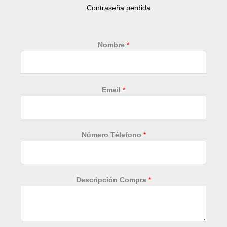
Contraseña perdida
Nombre
*
Email
*
E
Número Télefono
*
m
a
i
l
Descripción Compra
*
N
o
m
b