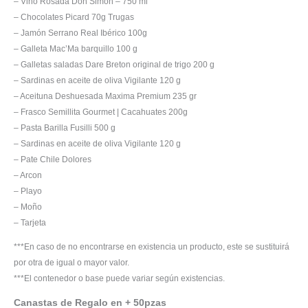
– Vino Rosada Don Simon – 750 ml
– Chocolates Picard 70g Trugas
– Jamón Serrano Real Ibérico 100g
– Galleta Mac’Ma barquillo 100 g
– Galletas saladas Dare Breton original de trigo 200 g
– Sardinas en aceite de oliva Vigilante 120 g
– Aceituna Deshuesada Maxima Premium 235 gr
– Frasco Semillita Gourmet | Cacahuates 200g
– Pasta Barilla Fusilli 500 g
– Sardinas en aceite de oliva Vigilante 120 g
– Pate Chile Dolores
– Arcon
– Playo
– Moño
– Tarjeta
***En caso de no encontrarse en existencia un producto, este se sustituirá
por otra de igual o mayor valor.
***El contenedor o base puede variar según existencias.
Canastas de Regalo en + 50pzas