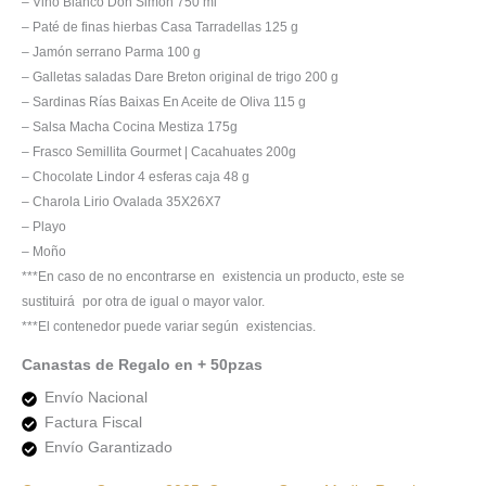
– Vino Blanco Don Simon 750 ml
– Paté de finas hierbas Casa Tarradellas 125 g
– Jamón serrano Parma 100 g
– Galletas saladas Dare Breton original de trigo 200 g
– Sardinas Rías Baixas En Aceite de Oliva 115 g
– Salsa Macha Cocina Mestiza 175g
– Frasco Semillita Gourmet | Cacahuates 200g
– Chocolate Lindor 4 esferas caja 48 g
– Charola Lirio Ovalada 35X26X7
– Playo
– Moño
***En caso de no encontrarse en existencia un producto, este se
sustituirá por otra de igual o mayor valor.
***El contenedor puede variar según existencias.
Canastas de Regalo en + 50pzas
Envío Nacional
Factura Fiscal
Envío Garantizado