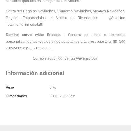
sus seres queridos en la mejor cena navideña.
Cotiza tus Regalos Navideños, Canastas Navideñas, Arcones Navideños,
Regalos Empresariales en México en Rivenso.com ¡¡¡Atención
Totalmente Inmediata!!!
Domino curvo white Escocia
| Compra en Línea o Llámanos
personalizamos tus regalos y nos adaptarnos a tu presupuesto al ☎ (55)
70245065 o (55) 2155 8365 .
Correo electrónico: ventas@rivenso.com
Información adicional
Peso
5 kg
Dimensiones
33 × 32 × 33 cm