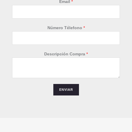
Email
*
Número Télefono
*
D
Descripción Compra
*
e
s
c
r
i
ENVIAR
p
c
i
ó
n
*