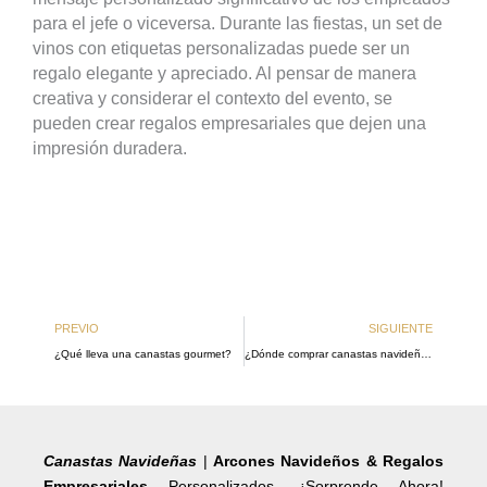
para el jefe o viceversa. Durante las fiestas, un set de
vinos con etiquetas personalizadas puede ser un
regalo elegante y apreciado. Al pensar de manera
creativa y considerar el contexto del evento, se
pueden crear regalos empresariales que dejen una
impresión duradera.
Ant
Si
PREVIO
SIGUIENTE
¿Qué lleva una canastas gourmet?
¿Dónde comprar canastas navideñas en México?
Canastas Navideñas
|
Arcones Navideños & Regalos
Empresariales
Personalizados. ¡Sorprende Ahora!