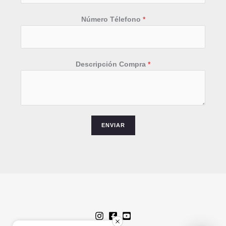
l
e
Número Télefono
*
f
o
n
o
Descripción Compra
*
ENVIAR