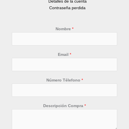
Detalles de la cuenta
Contraseña perdida
Nombre
*
Email
*
Número Télefono
*
D
Descripción Compra
*
e
s
c