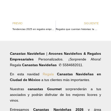
Ant
Si
PREVIO
SIGUIENTE
Tendencias 2025 en regalos empresariales: elegancia y personalización
Regalos que cuentan historias: la magia detrás de una canasta navideña
Canastas Navideñas
|
Arcones Navideños & Regalos
Empresariales
Personalizados. ¡Sorprende Ahora!
Regala
Canastas Navideñas
✆ 5584682011.
En esta navidad
Regala
Canastas Navideñas en
Ciudad de México
a tus clientes más importantes.
Nuestras
canastas Gourmet
sorprenderán a tus
asociados y podrán disfrutar de los mejores licores y
vinos.
Entregamos
Canastas Navideñas 2026
y área