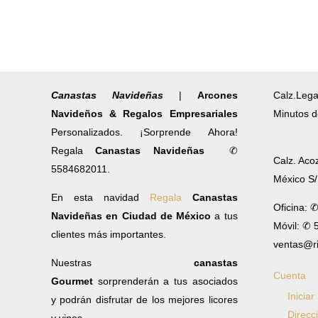
Canastas Navideñas
|
Arcones
Calz.Lega
Navideños & Regalos Empresariales
Minutos d
Personalizados. ¡Sorprende Ahora!
Regala
Canastas Navideñas
✆
Calz. Aco
5584682011.
México S
En esta navidad
Regala
Canastas
Oficina: 
Navideñas en Ciudad de México
a tus
Móvil: ✆
clientes más importantes.
ventas@r
Nuestras
canastas
Cuenta
Gourmet
sorprenderán a tus asociados
Iniciar
y podrán disfrutar de los mejores licores
Direcc