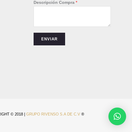
f
Descripción Compra
*
o
n
o
N
ENVIAR
ú
m
e
r
o
*
GHT © 2018 |
GRUPO RIVENSO S.A DE C.V
®