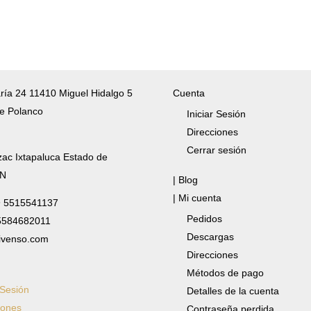
ría 24 11410 Miguel Hidalgo 5
Cuenta
e Polanco
Iniciar Sesión
Direcciones
Cerrar sesión
zac Ixtapaluca Estado de
/N
| Blog
| Mi cuenta
✆ 5515541137
Pedidos
 5584682011
Descargas
ivenso.com
Direcciones
Métodos de pago
 Sesión
Detalles de la cuenta
iones
Contraseña perdida