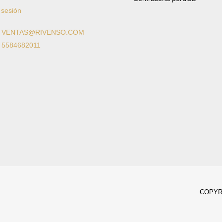
 sesión
: VENTAS@RIVENSO.COM
: 5584682011
COPYRI