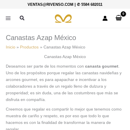
Ir
VENTAS@RIVENSO.COM
|
✆ 5584 682011
al
contenido
Buscar
Canastas Azap México
Inicio
Productos
Canastas Azap México
Canastas Azap México
Deseamos ser parte de los momentos con
canasta gourmet
.
Uno de los propósitos porque regalar las canastas navideñas y
arcones gourmet, es para apapachar e incentivar a los
colaboradores a través de un regalo lleno de dulzura y
prosperidad; es sin duda, una de las costumbres que más se
disfruta en compañía.
Creemos que regalar es compartir lo mejor que tenemos como
muestra de cariño y respeto, es por eso que todo lo que
hacemos es con la finalidad de transformar la manera de
regalar.