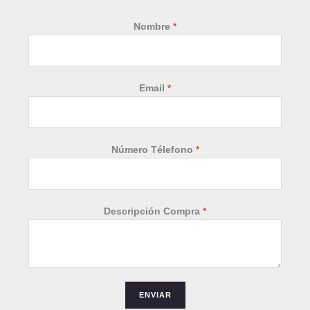
Nombre
*
*
Email
*
N
ú
m
e
Número Télefono
*
r
o
Descripción Compra
*
ENVIAR