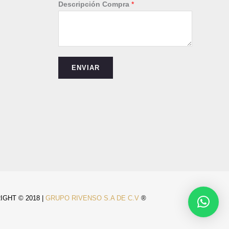
Descripción Compra
*
i
ó
n
*
T
ENVIAR
é
l
e
f
o
n
o
GHT © 2018 |
GRUPO RIVENSO S.A DE C.V
®