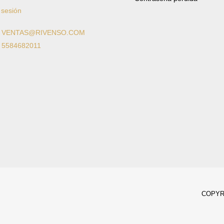
 sesión
: VENTAS@RIVENSO.COM
: 5584682011
COPYRI