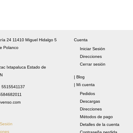
ría 24 11410 Miguel Hidalgo 5
Cuenta
e Polanco
Iniciar Sesión
Direcciones
Cerrar sesión
zac Ixtapaluca Estado de
/N
| Blog
| Mi cuenta
✆ 5515541137
Pedidos
 5584682011
Descargas
ivenso.com
Direcciones
Métodos de pago
 Sesión
Detalles de la cuenta
iones
Contraseña perdida