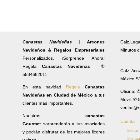
Canastas Navideñas
|
Arcones
Calz.Lega
Navideños & Regalos Empresariales
Minutos d
Personalizados. ¡Sorprende Ahora!
Regala
Canastas Navideñas
✆
Calz. Aco
5584682011.
México S
En esta navidad
Regala
Canastas
Oficina: 
Navideñas en Ciudad de México
a tus
Móvil: ✆
clientes más importantes.
ventas@r
Nuestras
canastas
Cuenta
Gourmet
sorprenderán a tus asociados
Iniciar
y podrán disfrutar de los mejores licores
Direcc