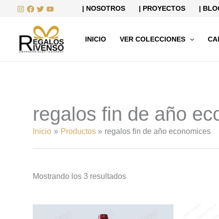
Ordenado
Ir
| NOSOTROS
| PROYECTOS
| BLO
por
al
precio:
bajo
contenido
a
INICIO
VER COLECCIONES
CA
alto
regalos fin de año e
Inicio
Productos
regalos fin de año economices
Mostrando los 3 resultados