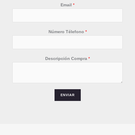
Email
*
*
Número Télefono
*
N
ú
m
e
Descripción Compra
*
r
o
*
ENVIAR