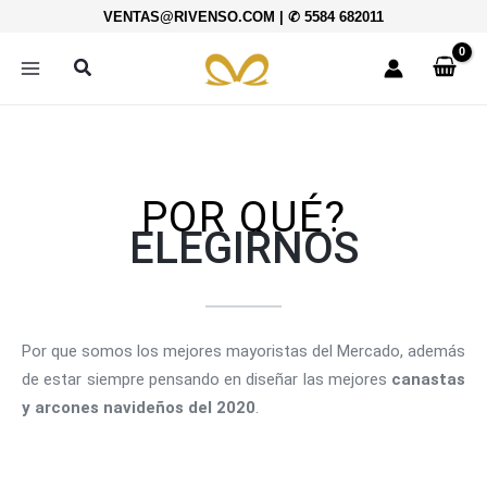
Ir
VENTAS@RIVENSO.COM
|
✆ 5584 682011
al
contenido
Buscar
POR QUÉ?
ELEGIRNOS
Por que somos los mejores mayoristas del Mercado, además
de estar siempre pensando en diseñar las mejores
canastas
y arcones navideños del 2020
.