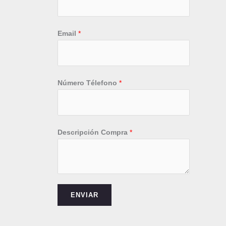
Email
*
N
Número Télefono
*
o
m
b
r
Descripción Compra
*
e
D
e
s
ENVIAR
c
r
i