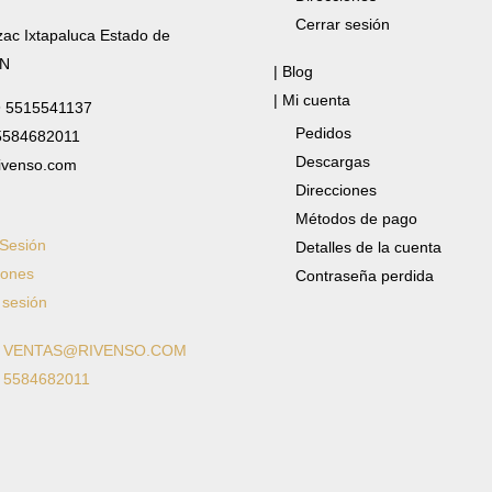
Cerrar sesión
zac Ixtapaluca Estado de
/N
| Blog
| Mi cuenta
✆ 5515541137
Pedidos
 5584682011
Descargas
ivenso.com
Direcciones
Métodos de pago
 Sesión
Detalles de la cuenta
iones
Contraseña perdida
 sesión
: VENTAS@RIVENSO.COM
: 5584682011