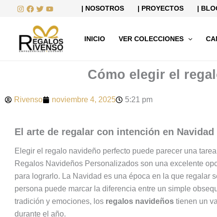
Ir
| NOSOTROS
| PROYECTOS
| BLO
al
contenido
INICIO
VER COLECCIONES
CA
Cómo elegir el rega
Rivenso
noviembre 4, 2025
5:21 pm
El arte de regalar con intención en Navidad
Elegir el regalo navideño perfecto puede parecer una tarea 
Regalos Navideños Personalizados son una excelente opci
para lograrlo. La Navidad es una época en la que regalar s
persona puede marcar la diferencia entre un simple obsequi
tradición y emociones, los
regalos navideños
tienen un va
durante el año.