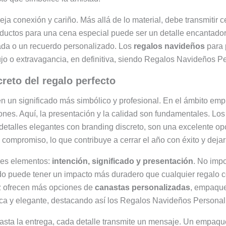
fleja conexión y cariño. Más allá de lo material, debe transmiti
oductos para una cena especial puede ser un detalle encantado
da o un recuerdo personalizado. Los
regalos navideños
para 
jo o extravagancia, en definitiva, siendo Regalos Navideños P
creto del regalo perfecto
en un significado más simbólico y profesional. En el ámbito emp
iones. Aquí, la presentación y la calidad son fundamentales. Lo
detalles elegantes con branding discreto, son una excelente op
compromiso, lo que contribuye a cerrar el año con éxito y dejar
 tres elementos:
intención, significado y presentación
. No impo
o puede tener un impacto más duradero que cualquier regalo c
ez ofrecen más opciones de
canastas personalizadas
, empaque
ca y elegante, destacando así los Regalos Navideños Personali
asta la entrega, cada detalle transmite un mensaje. Un empaque