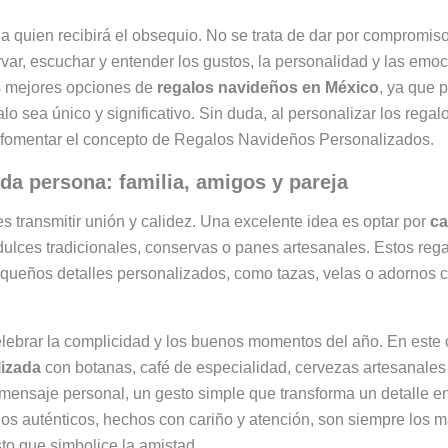
a quien recibirá el obsequio. No se trata de dar por compromiso
var, escuchar y entender los gustos, la personalidad y las emoci
s mejores opciones de
regalos navideños en México
, ya que 
o sea único y significativo. Sin duda, al personalizar los rega
í fomentar el concepto de Regalos Navideños Personalizados.
a persona: familia, amigos y pareja
es transmitir unión y calidez. Una excelente idea es optar por
ca
, dulces tradicionales, conservas o panes artesanales. Estos re
equeños detalles personalizados, como tazas, velas o adornos c
celebrar la complicidad y los buenos momentos del año. En este 
lizada
con botanas, café de especialidad, cervezas artesanales
 mensaje personal, un gesto simple que transforma un detalle 
alos auténticos, hechos con cariño y atención, son siempre los 
o que simbolice la amistad.