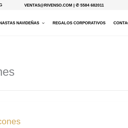
G
VENTAS@RIVENSO.COM
|
✆ 5584 682011
NASTAS NAVIDEÑAS
REGALOS CORPORATIVOS
CONTA
nes
rcones