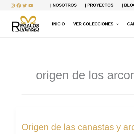
Ir
| NOSOTROS
| PROYECTOS
| BLO
al
contenido
INICIO
VER COLECCIONES
CA
origen de los arco
Origen
de
Origen de las canastas y a
las
canastas