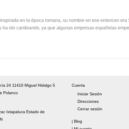
á inspirada en la época romana, su nombre en ese entonces era 
 años ha ido cambiando, ya que algunas empresas españolas emp
ría 24 11410 Miguel Hidalgo 5
Cuenta
e Polanco
Iniciar Sesión
Direcciones
Cerrar sesión
zac Ixtapaluca Estado de
/N
| Blog
| Mi cuenta