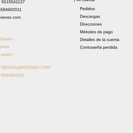
✆ 5515541137
Pedidos
 5584682011
Descargas
ivenso.com
Direcciones
Métodos de pago
 Sesión
Detalles de la cuenta
iones
Contraseña perdida
 sesión
: VENTAS@RIVENSO.COM
: 5584682011