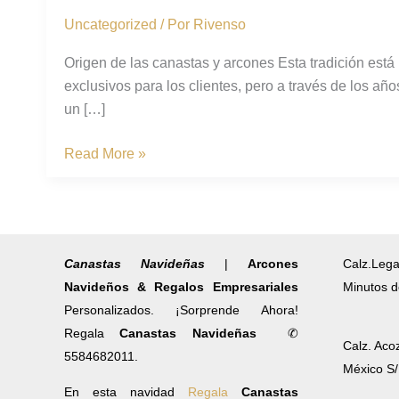
y
Uncategorized
/ Por
Rivenso
arcones
Origen de las canastas y arcones Esta tradición est
exclusivos para los clientes, pero a través de los
un […]
Read More »
Canastas Navideñas
|
Arcones
Calz.Lega
Navideños & Regalos Empresariales
Minutos d
Personalizados. ¡Sorprende Ahora!
Regala
Canastas Navideñas
✆
Calz. Aco
5584682011.
México S
En esta navidad
Regala
Canastas