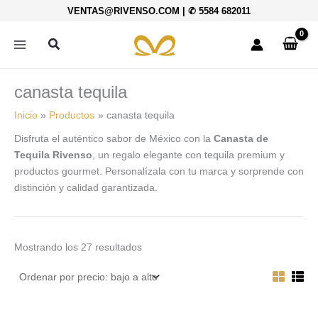
Ordenado
Ir
VENTAS@RIVENSO.COM
|
✆ 5584 682011
por
al
precio:
bajo
contenido
Buscar
a
alto
canasta tequila
Inicio
Productos
canasta tequila
Disfruta el auténtico sabor de México con la
Canasta de
Tequila Rivenso
, un regalo elegante con tequila premium y
productos gourmet. Personalízala con tu marca y sorprende con
distinción y calidad garantizada.
Mostrando los 27 resultados