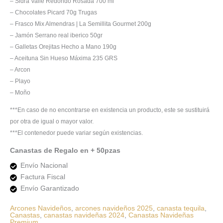
– Sidra Valle Redondo Rosada 700 ml
– Chocolates Picard 70g Trugas
– Frasco Mix Almendras | La Semillita Gourmet 200g
– Jamón Serrano real iberico 50gr
– Galletas Orejitas Hecho a Mano 190g
– Aceituna Sin Hueso Máxima 235 GRS
– Arcon
– Playo
– Moño
***En caso de no encontrarse en existencia un producto, este se sustituirá
por otra de igual o mayor valor.
***El contenedor puede variar según existencias.
Canastas de Regalo en + 50pzas
Envío Nacional
Factura Fiscal
Envío Garantizado
Arcones Navideños
,
arcones navideños 2025
,
canasta tequila
,
Canastas
,
canastas navideñas 2024
,
Canastas Navideñas
Premium