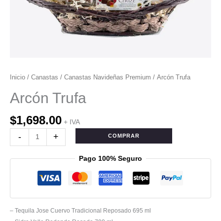
Inicio
/
Canastas
/
Canastas Navideñas Premium
/ Arcón Trufa
Arcón Trufa
$
1,698.00
+ IVA
-
+
COMPRAR
Pago 100% Seguro
– Tequila Jose Cuervo Tradicional Reposado 695 ml