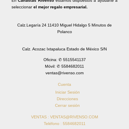
En
Canastas Rivenso
estamos dispuestos a ayudarte a
seleccionar
el mejor regalo empresarial.
Calz.Legaría 24 11410 Miguel Hidalgo 5 Minutos de
Polanco
Calz. Acozac Ixtapaluca Estado de México S/N
Oficina: ✆ 5515541137
Móvil: ✆ 5584682011
ventas@rivenso.com
Cuenta
Iniciar Sesión
Direcciones
Cerrar sesión
VENTAS : VENTAS@RIVENSO.COM
Teléfono : 5584682011