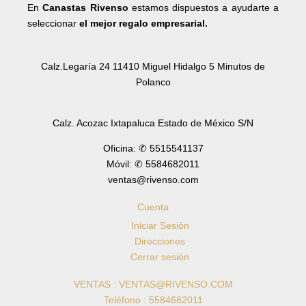
En
Canastas Rivenso
estamos dispuestos a ayudarte a
seleccionar
el mejor regalo empresarial.
Calz.Legaría 24 11410 Miguel Hidalgo 5 Minutos de
Polanco
Calz. Acozac Ixtapaluca Estado de México S/N
Oficina: ✆ 5515541137
Móvil: ✆ 5584682011
ventas@rivenso.com
Cuenta
Iniciar Sesión
Direcciones
Cerrar sesión
VENTAS : VENTAS@RIVENSO.COM
Teléfono : 5584682011