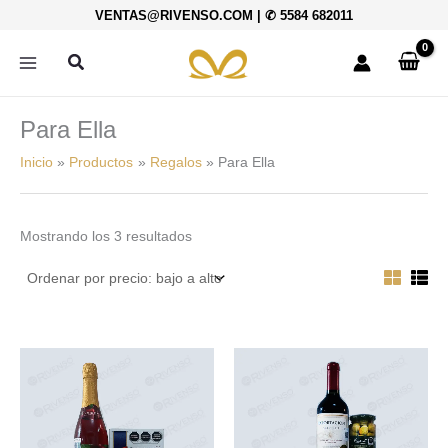
Ordenado
Ir
VENTAS@RIVENSO.COM
|
✆ 5584 682011
por
al
precio:
bajo
contenido
Buscar
a
alto
Para Ella
Inicio
Productos
Regalos
Para Ella
Mostrando los 3 resultados