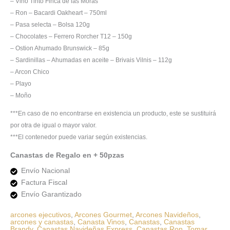
– Vino Tinto Finca de las Moras
– Ron – Bacardi Oakheart – 750ml
– Pasa selecta – Bolsa 120g
– Chocolates – Ferrero Rorcher T12 – 150g
– Ostion Ahumado Brunswick – 85g
– Sardinillas – Ahumadas en aceite – Brivais Vilnis – 112g
– Arcon Chico
– Playo
– Moño
***En caso de no encontrarse en existencia un producto, este se sustituirá
por otra de igual o mayor valor.
***El contenedor puede variar según existencias.
Canastas de Regalo en + 50pzas
Envío Nacional
Factura Fiscal
Envío Garantizado
arcones ejecutivos
,
Arcones Gourmet
,
Arcones Navideños
,
arcones y canastas
,
Canasta Vinos
,
Canastas
,
Canastas
Brandy
,
Canastas Navideñas Express
,
Canastas Ron
,
Tomar