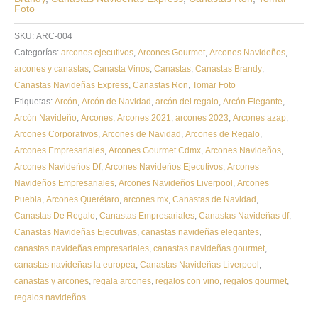
Foto
SKU:
ARC-004
Categorías:
arcones ejecutivos
,
Arcones Gourmet
,
Arcones Navideños
,
arcones y canastas
,
Canasta Vinos
,
Canastas
,
Canastas Brandy
,
Canastas Navideñas Express
,
Canastas Ron
,
Tomar Foto
Etiquetas:
Arcón
,
Arcón de Navidad
,
arcón del regalo
,
Arcón Elegante
,
Arcón Navideño
,
Arcones
,
Arcones 2021
,
arcones 2023
,
Arcones azap
,
Arcones Corporativos
,
Arcones de Navidad
,
Arcones de Regalo
,
Arcones Empresariales
,
Arcones Gourmet Cdmx
,
Arcones Navideños
,
Arcones Navideños Df
,
Arcones Navideños Ejecutivos
,
Arcones
Navideños Empresariales
,
Arcones Navideños Liverpool
,
Arcones
Puebla
,
Arcones Querétaro
,
arcones.mx
,
Canastas de Navidad
,
Canastas De Regalo
,
Canastas Empresariales
,
Canastas Navideñas df
,
Canastas Navideñas Ejecutivas
,
canastas navideñas elegantes
,
canastas navideñas empresariales
,
canastas navideñas gourmet
,
canastas navideñas la europea
,
Canastas Navideñas Liverpool
,
canastas y arcones
,
regala arcones
,
regalos con vino
,
regalos gourmet
,
regalos navideños