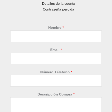
Detalles de la cuenta
Contraseña perdida
Nombre
*
Email
*
*
Número Télefono
*
N
o
m
b
Descripción Compra
*
r
e
E