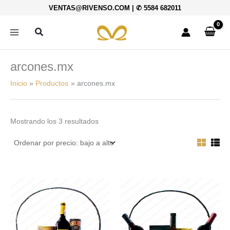
Ordenado
Ir
VENTAS@RIVENSO.COM
|
✆ 5584 682011
por
al
precio:
bajo
contenido
Buscar
a
alto
arcones.mx
Inicio
Productos
arcones.mx
Mostrando los 3 resultados