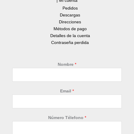
| Mi cuenta
Pedidos
Descargas
Direcciones
Métodos de pago
Detalles de la cuenta
Contraseña perdida
Nombre
*
E
Email
*
m
a
i
l
Número Télefono
*
D
e