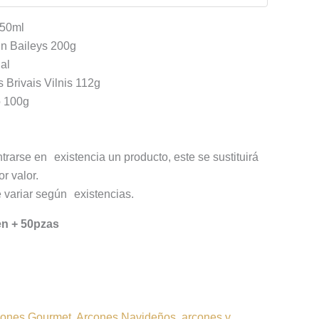
750ml
in Baileys 200g
al
 Brivais Vilnis 112g
o 100g
trarse en existencia un producto, este se sustituirá
r valor.
 variar según existencias.
en + 50pzas
cones Gourmet
,
Arcones Navideños
,
arcones y