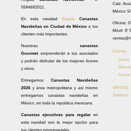
Calz. Aco
5584682011.
México S
En esta navidad
Regala
Canastas
Oficina: 
Navideñas en Ciudad de México
a tus
Móvil: ✆
clientes más importantes.
ventas@r
Nuestras
canastas
Cuenta
Gourmet
sorprenderán a tus asociados
Iniciar
y podrán disfrutar de los mejores licores
Direcc
y vinos.
Cerrar
Entregamos
Canastas Navideñas
VENTAS 
2026
y área metropolitana y así mismo
Teléfono 
entregamos canastas navideñas en
México, en toda la república mexicana.
Canastas ejecutivas para regalar
en
esta navidad son la mejor opción para
tus clientes empresariales.