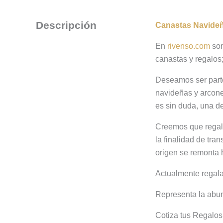
Descripción
Canastas Navide
En
rivenso.com
som
canastas y regalos
Deseamos ser part
navideñas y arcone
es sin duda, una d
Creemos que regala
la finalidad de tra
origen se remonta 
Actualmente regala
Representa la abu
Cotiza tus Regalo