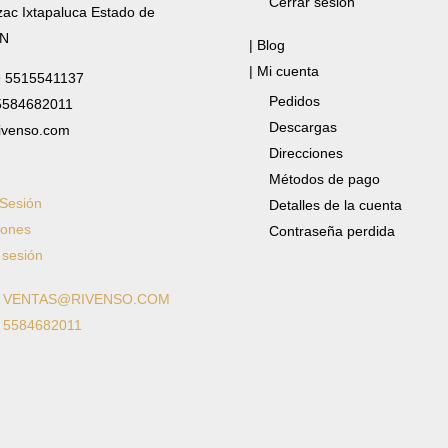
Cerrar sesión
zac Ixtapaluca Estado de
/N
| Blog
| Mi cuenta
✆ 5515541137
Pedidos
 5584682011
Descargas
ivenso.com
Direcciones
Métodos de pago
 Sesión
Detalles de la cuenta
iones
Contraseña perdida
 sesión
: VENTAS@RIVENSO.COM
: 5584682011