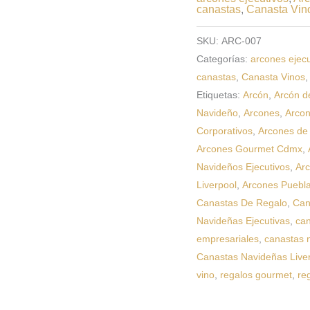
canastas
,
Canasta Vin
SKU:
ARC-007
Categorías:
arcones ejecu
canastas
,
Canasta Vinos
Etiquetas:
Arcón
,
Arcón d
Navideño
,
Arcones
,
Arco
Corporativos
,
Arcones de
Arcones Gourmet Cdmx
,
Navideños Ejecutivos
,
Ar
Liverpool
,
Arcones Puebl
Canastas De Regalo
,
Can
Navideñas Ejecutivas
,
can
empresariales
,
canastas 
Canastas Navideñas Live
vino
,
regalos gourmet
,
re