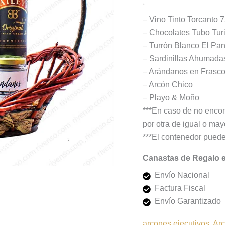
– Vino Tinto Torcanto 
– Chocolates Tubo Tur
– Turrón Blanco El Pan
– Sardinillas Ahumadas
– Arándanos en Frasc
– Arcón Chico
– Playo & Moño
***En caso de no encon
por otra de igual o mayo
***El contenedor puede
Canastas de Regalo 
Envío Nacional
Factura Fiscal
Envío Garantizado
arcones ejecutivos
,
Ar