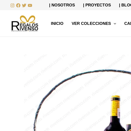
Ir
| NOSOTROS
| PROYECTOS
| BLO
al
contenido
INICIO
VER COLECCIONES
CA