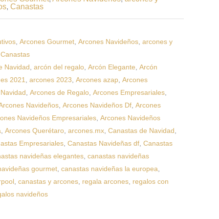
os
,
Canastas
tivos
,
Arcones Gourmet
,
Arcones Navideños
,
arcones y
,
Canastas
e Navidad
,
arcón del regalo
,
Arcón Elegante
,
Arcón
nes 2021
,
arcones 2023
,
Arcones azap
,
Arcones
 Navidad
,
Arcones de Regalo
,
Arcones Empresariales
,
Arcones Navideños
,
Arcones Navideños Df
,
Arcones
cones Navideños Empresariales
,
Arcones Navideños
a
,
Arcones Querétaro
,
arcones.mx
,
Canastas de Navidad
,
astas Empresariales
,
Canastas Navideñas df
,
Canastas
astas navideñas elegantes
,
canastas navideñas
navideñas gourmet
,
canastas navideñas la europea
,
rpool
,
canastas y arcones
,
regala arcones
,
regalos con
galos navideños