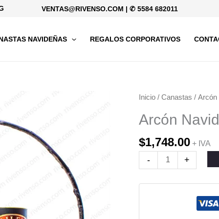
G
VENTAS@RIVENSO.COM
|
✆ 5584 682011
NASTAS NAVIDEÑAS
REGALOS CORPORATIVOS
CONTA
Arcón
Inicio
/
Canastas
/ Arcón
Navideño
Arcón Navid
San
Cristóbal
$
1,748.00
+ IVA
cantidad
-
+