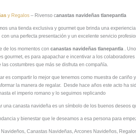
ñas
y Regalos
– Rivenso c
anastas navideñas tlanepantla
os una tienda exclusiva y gourmet que brinda una experiencia 
; con una perfecta presentación y un excelente servicio profesi
e de los momentos con
canastas navideñas tlanepantla
. Uno
s gourmet, es para apapachar e incentivar a los colaboradores a
e las costumbres que más se disfruta en compañía.
r es compartir lo mejor que tenemos como muestra de cariño y
nsformar la manera de regalar. Desde hace años este acto ha sido
hasta el imperio romano y lo seguimos replicando
r una canasta navideña es un símbolo de los buenos deseos qu
ndancia y bienestar que le deseamos a esa persona para empe
s Navideños, Canastas Navideñas, Arcones Navideños, Regal