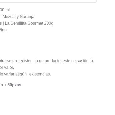
700 ml
n Mezcal y Naranja
 | La Semillita Gourmet 200g
Pino
trarse en existencia un producto, este se sustituirá
r valor.
e variar según existencias.
en + 50pzas