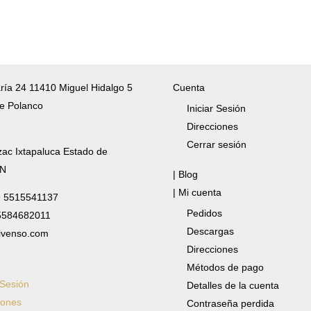
ría 24 11410 Miguel Hidalgo 5
Cuenta
e Polanco
Iniciar Sesión
Direcciones
Cerrar sesión
zac Ixtapaluca Estado de
/N
| Blog
| Mi cuenta
✆ 5515541137
Pedidos
 5584682011
Descargas
ivenso.com
Direcciones
Métodos de pago
 Sesión
Detalles de la cuenta
iones
Contraseña perdida