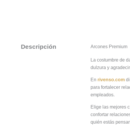
Descripción
Arcones Premium
La costumbre de da
dulzura y agradeci
En
rivenso.com
d
para fortalecer rel
empleados.
Elige las mejores c
confortar relacion
quién estás pensan