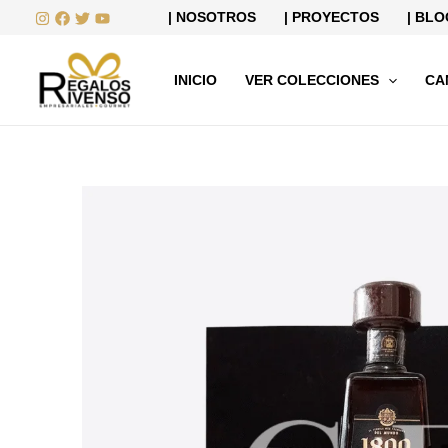
Ir
| NOSOTROS
| PROYECTOS
| BLO
al
contenido
INICIO
VER COLECCIONES
CA