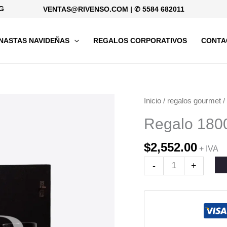
G
VENTAS@RIVENSO.COM
|
✆ 5584 682011
NASTAS NAVIDEÑAS
REGALOS CORPORATIVOS
CONTA
Regalo
Inicio
/
regalos gourmet
/
1800
Regalo 180
cantidad
$
2,552.00
+ IVA
-
+