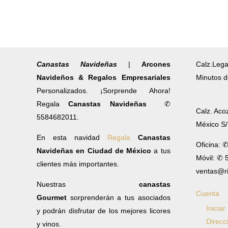
Canastas Navideñas
|
Arcones
Calz.Lega
Navideños & Regalos Empresariales
Minutos d
Personalizados. ¡Sorprende Ahora!
Regala
Canastas Navideñas
✆
Calz. Aco
5584682011.
México S
En esta navidad
Regala
Canastas
Oficina: 
Navideñas en Ciudad de México
a tus
Móvil: ✆
clientes más importantes.
ventas@r
Nuestras
canastas
Cuenta
Gourmet
sorprenderán a tus asociados
Iniciar
y podrán disfrutar de los mejores licores
Direcc
y vinos.