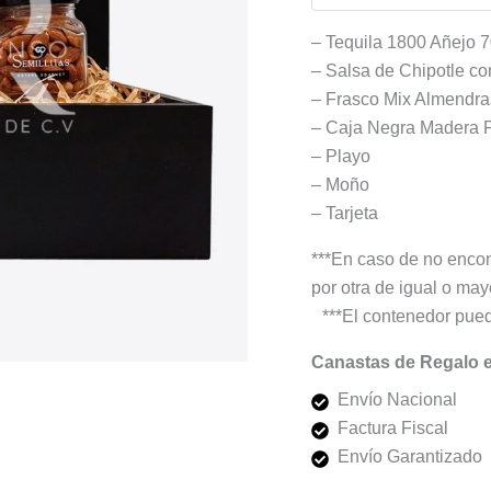
– Tequila 1800 Añejo 
– Salsa de Chipotle co
– Frasco Mix Almendras
– Caja Negra Madera 
– Playo
– Moño
– Tarjeta
***En caso de no encon
por otra de igual o mayo
***El contenedor pued
Canastas de Regalo 
Envío Nacional
Factura Fiscal
Envío Garantizado