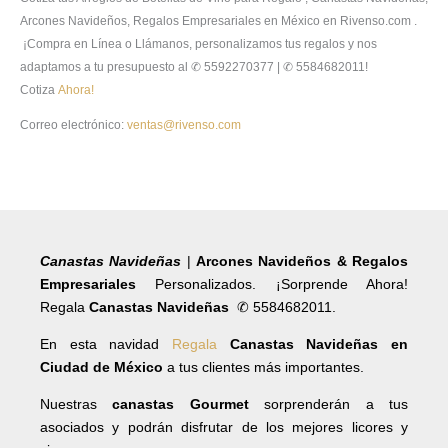
Arcones Navideños, Regalos Empresariales en México en Rivenso.com .
¡Compra en Línea o Llámanos, personalizamos tus regalos y nos
adaptamos a tu presupuesto al ✆ 5592270377 | ✆ 5584682011!
Cotiza
Ahora!
Correo electrónico:
ventas@rivenso.com
Canastas Navideñas
|
Arcones Navideños & Regalos
Empresariales
Personalizados. ¡Sorprende Ahora!
Regala
Canastas Navideñas
✆ 5584682011.
En esta navidad
Regala
Canastas Navideñas en
Ciudad de México
a tus clientes más importantes.
Nuestras
canastas Gourmet
sorprenderán a tus
asociados y podrán disfrutar de los mejores licores y