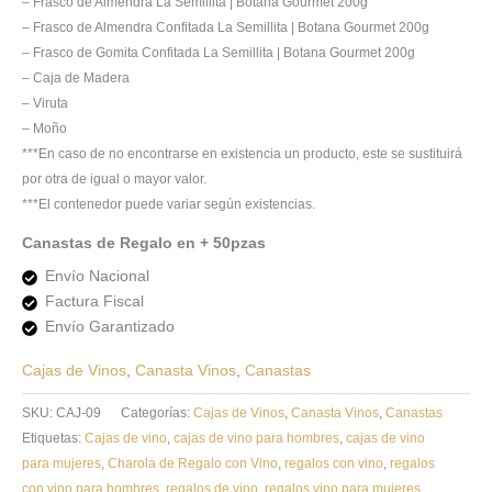
– Frasco de Almendra La Semillita | Botana Gourmet 200g
– Frasco de Almendra Confitada La Semillita | Botana Gourmet 200g
– Frasco de Gomita Confitada La Semillita | Botana Gourmet 200g
– Caja de Madera
– Viruta
– Moño
***En caso de no encontrarse en existencia un producto, este se sustituirá
por otra de igual o mayor valor.
***El contenedor puede variar según existencias.
Canastas de Regalo en + 50pzas
Envío Nacional
Factura Fiscal
Envío Garantizado
Cajas de Vinos
,
Canasta Vinos
,
Canastas
SKU:
CAJ-09
Categorías:
Cajas de Vinos
,
Canasta Vinos
,
Canastas
Etiquetas:
Cajas de vino
,
cajas de vino para hombres
,
cajas de vino
para mujeres
,
Charola de Regalo con Vino
,
regalos con vino
,
regalos
con vino para hombres
,
regalos de vino
,
regalos vino para mujeres
,