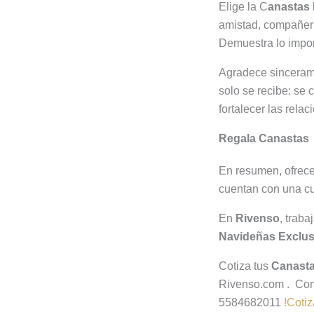
Elige la C
anastas
amistad, compañeri
Demuestra lo import
Agradece sinceram
solo se recibe: se 
fortalecer las rela
Regala Canastas
En resumen, ofrece
cuentan con una cu
En
Rivenso
, trab
Navideñas Exclus
Cotiza tus
Canasta
Rivenso.com . Com
5584682011
!Coti