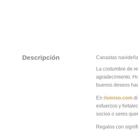
Descripción
Canastas navideña
La costumbre de re
agradecimiento. Ho
buenos deseos haci
En
rivenso.com
di
esfuerzos y fortal
socios o seres quer
Regalos con signif