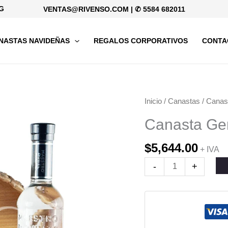
G
VENTAS@RIVENSO.COM
|
✆ 5584 682011
NASTAS NAVIDEÑAS
REGALOS CORPORATIVOS
CONTA
Canasta
Inicio
/
Canastas
/
Canas
Generosidad
Canasta Ge
cantidad
$
5,644.00
+ IVA
-
+