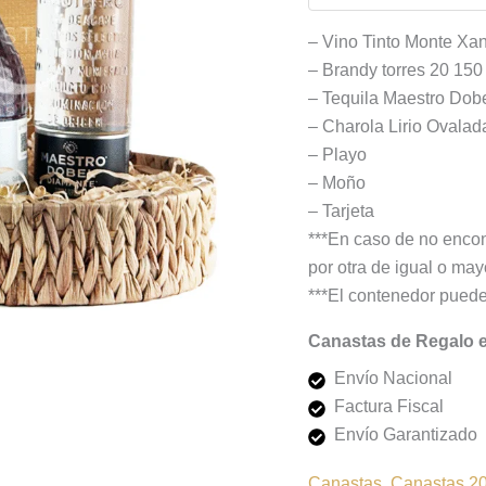
– Vino Tinto Monte Xan
– Brandy torres 20 150
– Tequila Maestro Dob
– Charola Lirio Ovala
– Playo
– Moño
– Tarjeta
***En caso de no encon
por otra de igual o mayo
***El contenedor puede
Canastas de Regalo 
Envío Nacional
Factura Fiscal
Envío Garantizado
Canastas
,
Canastas 2