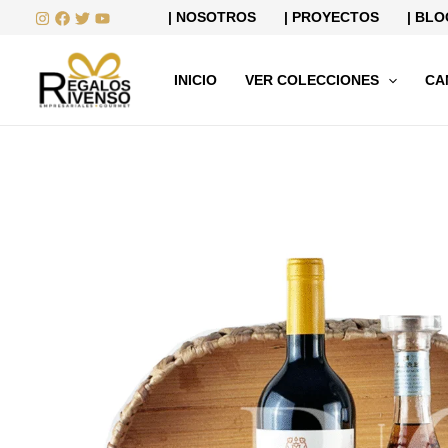
Ir
| NOSOTROS
| PROYECTOS
| BLO
al
contenido
INICIO
VER COLECCIONES
CA