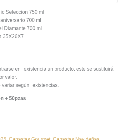
ic Seleccion 750 ml
 aniversario 700 ml
el Diamante 700 ml
da 35X26X7
trarse en existencia un producto, este se sustituirá
r valor.
 variar según existencias.
en + 50pzas
025
,
Canastas Gourmet
,
Canastas Navideñas