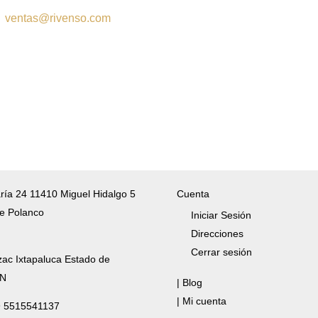
:
ventas@rivenso.com
ría 24 11410 Miguel Hidalgo 5
Cuenta
e Polanco
Iniciar Sesión
Direcciones
Cerrar sesión
zac Ixtapaluca Estado de
/N
| Blog
| Mi cuenta
✆ 5515541137