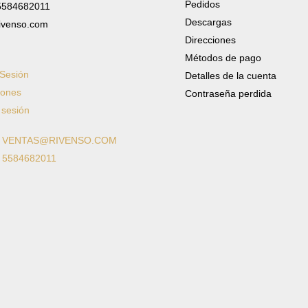
Pedidos
 5584682011
Descargas
ivenso.com
Direcciones
Métodos de pago
 Sesión
Detalles de la cuenta
iones
Contraseña perdida
 sesión
: VENTAS@RIVENSO.COM
: 5584682011