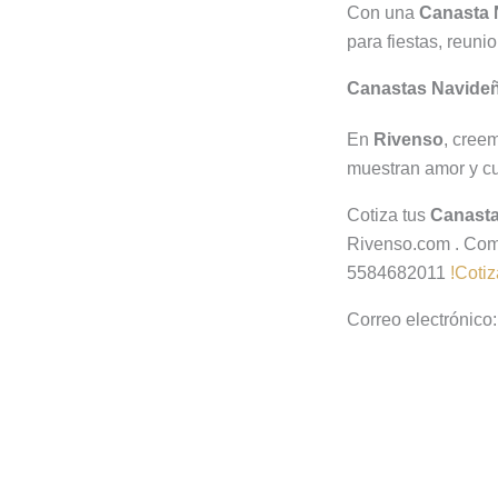
Con una
Canasta 
para fiestas, reuni
Canastas Navide
En
Rivenso
, cree
muestran amor y cu
Cotiza tus
Canasta
Rivenso.com . Com
5584682011
!Coti
Correo electrónico