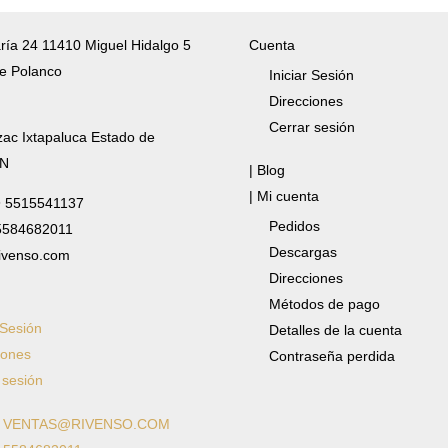
ría 24 11410 Miguel Hidalgo 5
Cuenta
e Polanco
Iniciar Sesión
Direcciones
Cerrar sesión
zac Ixtapaluca Estado de
/N
| Blog
| Mi cuenta
✆ 5515541137
Pedidos
 5584682011
Descargas
ivenso.com
Direcciones
Métodos de pago
 Sesión
Detalles de la cuenta
iones
Contraseña perdida
 sesión
: VENTAS@RIVENSO.COM