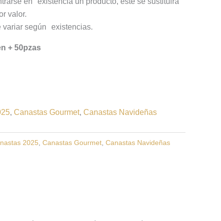
trarse en existencia un producto, este se sustituirá
r valor.
 variar según existencias.
en + 50pzas
025
,
Canastas Gourmet
,
Canastas Navideñas
nastas 2025
,
Canastas Gourmet
,
Canastas Navideñas