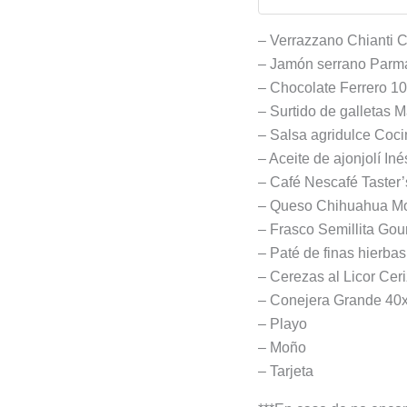
– Verrazzano Chianti 
– Jamón serrano Parm
– Chocolate Ferrero 1
– Surtido de galletas 
– Salsa agridulce Coc
– Aceite de ajonjolí In
– Café Nescafé Taster
– Queso Chihuahua Mo
– Frasco Semillita Go
– Paté de finas hierba
– Cerezas al Licor Ce
– Conejera Grande 40
– Playo
– Moño
– Tarjeta