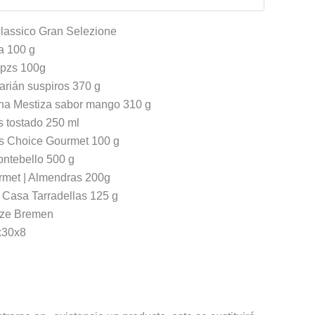
Classico Gran Selezione
a 100 g
0pzs 100g
Marián suspiros 370 g
ina Mestiza sabor mango 310 g
és tostado 250 ml
’s Choice Gourmet 100 g
ntebello 500 g
urmet | Almendras 200g
s Casa Tarradellas 125 g
rize Bremen
x30x8