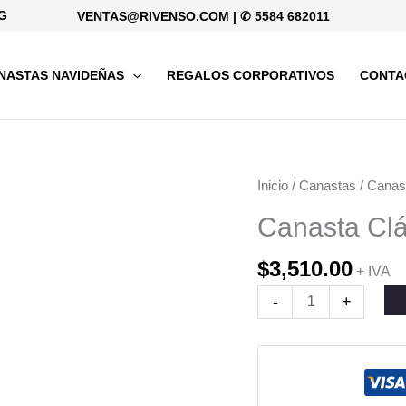
G
VENTAS@RIVENSO.COM
|
✆ 5584 682011
NASTAS NAVIDEÑAS
REGALOS CORPORATIVOS
CONTA
Canasta
Inicio
/
Canastas
/
Canas
Clásica
Canasta Clá
cantidad
$
3,510.00
+ IVA
-
+