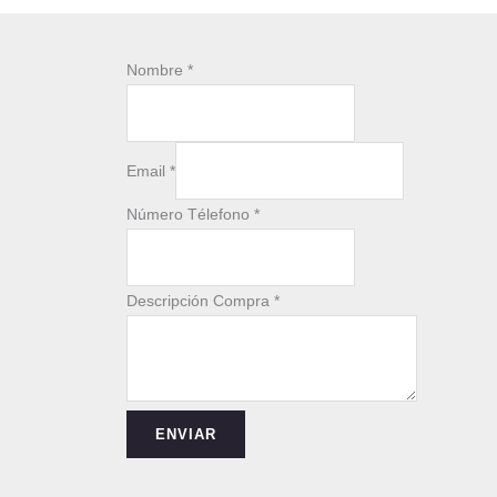
Nombre
*
*
Email
*
*
*
Número Télefono
*
Descripción Compra
*
ENVIAR