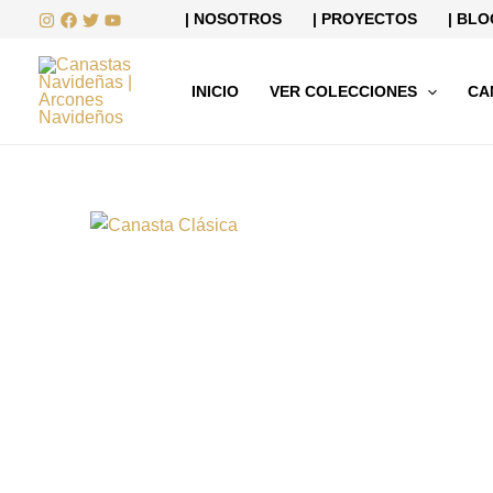
Ir
| NOSOTROS
| PROYECTOS
| BLO
al
contenido
INICIO
VER COLECCIONES
CA