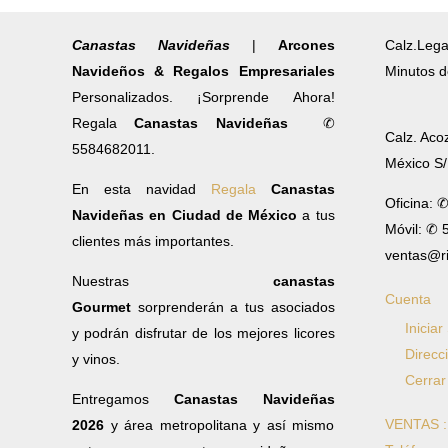
Canastas Navideñas
|
Arcones
Calz.Lega
Navideños & Regalos Empresariales
Minutos d
Personalizados. ¡Sorprende Ahora!
Regala
Canastas Navideñas
✆
Calz. Aco
5584682011.
México S
En esta navidad
Regala
Canastas
Oficina: 
Navideñas en Ciudad de México
a tus
Móvil: ✆
clientes más importantes.
ventas@r
Nuestras
canastas
Cuenta
Gourmet
sorprenderán a tus asociados
Iniciar
y podrán disfrutar de los mejores licores
Direcc
y vinos.
Cerrar
Entregamos
Canastas Navideñas
VENTAS 
2026
y área metropolitana y así mismo