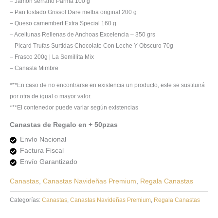
– Jamón serrano Parma 100 g
– Pan tostado Grissol Dare melba original 200 g
– Queso camembert Extra Special 160 g
– Aceitunas Rellenas de Anchoas Excelencia – 350 grs
– Picard Trufas Surtidas Chocolate Con Leche Y Obscuro 70g
– Frasco 200g | La Semillita Mix
– Canasta Mimbre
***En caso de no encontrarse en existencia un producto, este se sustituirá
por otra de igual o mayor valor.
***El contenedor puede variar según existencias
Canastas de Regalo en + 50pzas
Envío Nacional
Factura Fiscal
Envío Garantizado
Canastas
,
Canastas Navideñas Premium
,
Regala Canastas
Categorías:
Canastas
,
Canastas Navideñas Premium
,
Regala Canastas