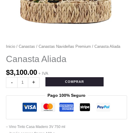
Inicio
/
Canastas
/
Canastas Navideñas Premium
/ Canasta Aliada
Canasta Aliada
$
3,100.00
+ IVA
-
+
COMPRAR
Pago 100% Seguro
– Vino Tinto Casa Madero 3V 750 ml