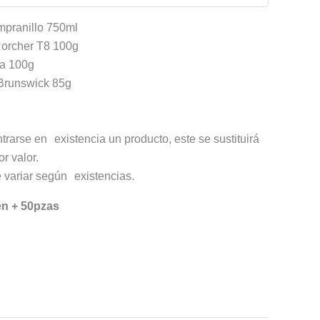
mpranillo 750ml
Rorcher T8 100g
sa 100g
Brunswick 85g
trarse en existencia un producto, este se sustituirá
r valor.
 variar según existencias.
en + 50pzas