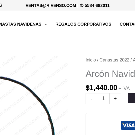
G
VENTAS@RIVENSO.COM
|
✆ 5584 682011
NASTAS NAVIDEÑAS
REGALOS CORPORATIVOS
CONTA
Arcón
Inicio
/
Canastas 2022
/ 
Navideño
Arcón Navid
Alianza
cantidad
$
1,440.00
+ IVA
-
+