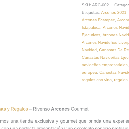
SKU:
ARC-002
Categor
Etiquetas:
Arcones 2021
,
Arcones Ecatepec
,
Arcon
Ixtapaluca
,
Arcones Navi
Ejecutivos
,
Arcones Navid
Arcones Navideños Liver
Navidad
,
Canastas De Re
Canastas Navideñas Ejec
navideñas empresariales
europea
,
Canastas Navid
regalos con vino
,
regalos
ñas
y Regalos
– Rivenso
Arcones
Gourmet
os una tienda exclusiva y gourmet que brinda una experien
, con una perfecta presentación y un excelente servicio profesi