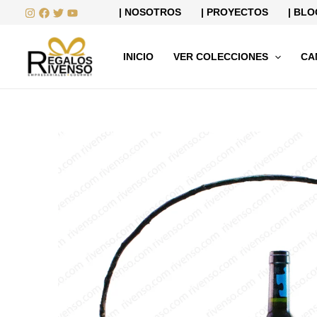
Ir
| NOSOTROS
| PROYECTOS
| BLO
al
contenido
INICIO
VER COLECCIONES
CA