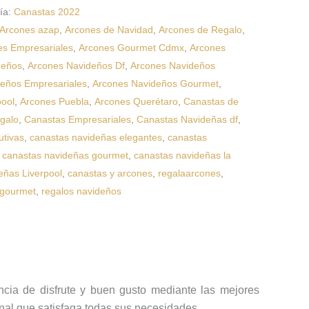
ía:
Canastas 2022
Arcones azap
,
Arcones de Navidad
,
Arcones de Regalo
,
es Empresariales
,
Arcones Gourmet Cdmx
,
Arcones
deños
,
Arcones Navideños Df
,
Arcones Navideños
eños Empresariales
,
Arcones Navideños Gourmet
,
pool
,
Arcones Puebla
,
Arcones Querétaro
,
Canastas de
galo
,
Canastas Empresariales
,
Canastas Navideñas df
,
utivas
,
canastas navideñas elegantes
,
canastas
,
canastas navideñas gourmet
,
canastas navideñas la
eñas Liverpool
,
canastas y arcones
,
regalaarcones
,
 gourmet
,
regalos navideños
cia de disfrute y buen gusto mediante las mejores
onal que satisfaga todas sus necesidades.