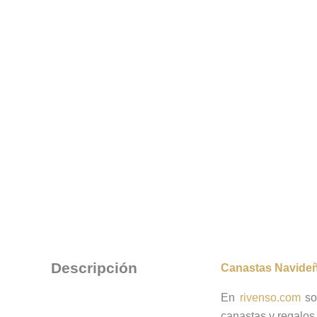
Descripción
Canastas Navide
En
rivenso.com
som
canastas y regalos