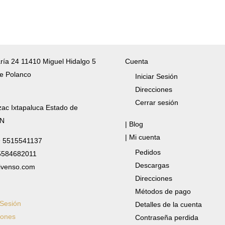
ría 24 11410 Miguel Hidalgo 5
Cuenta
e Polanco
Iniciar Sesión
Direcciones
Cerrar sesión
zac Ixtapaluca Estado de
/N
| Blog
| Mi cuenta
✆ 5515541137
Pedidos
 5584682011
Descargas
ivenso.com
Direcciones
Métodos de pago
 Sesión
Detalles de la cuenta
iones
Contraseña perdida