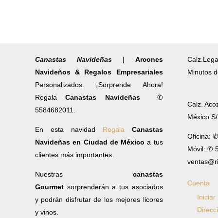
Canastas Navideñas
|
Arcones
Calz.Lega
Navideños & Regalos Empresariales
Minutos d
Personalizados. ¡Sorprende Ahora!
Regala
Canastas Navideñas
✆
Calz. Aco
5584682011.
México S
En esta navidad
Regala
Canastas
Oficina: 
Navideñas en Ciudad de México
a tus
Móvil: ✆
clientes más importantes.
ventas@r
Nuestras
canastas
Cuenta
Gourmet
sorprenderán a tus asociados
Iniciar
y podrán disfrutar de los mejores licores
Direcc
y vinos.