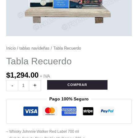
Inicio
/
tablas navideñas
/ Tabla Recuerdo
Tabla Recuerdo
$
1,294.00
+ IVA
-
+
COMPRAR
Pago 100% Seguro
– Whisky Johnnie Walker Red Label 700 ml