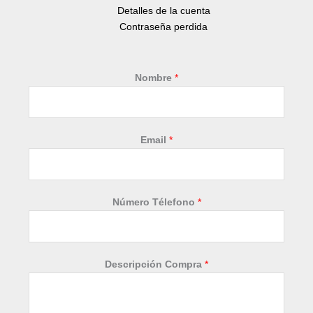
Detalles de la cuenta
Contraseña perdida
Nombre
*
T
Email
*
é
l
e
f
Número Télefono
*
o
n
o
D
Descripción Compra
*
e
s
c