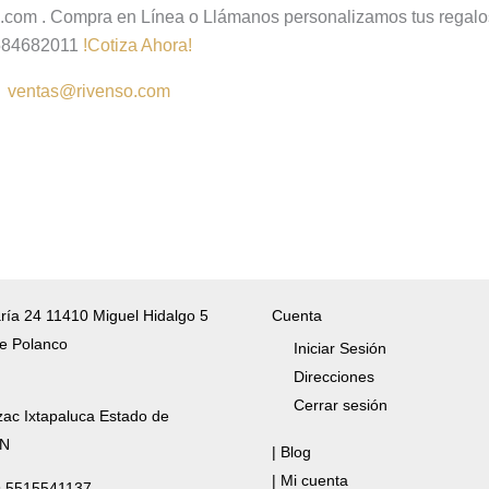
com . Compra en Línea o Llámanos personalizamos tus regalos
584682011
!Cotiza Ahora!
:
ventas@rivenso.com
ría 24 11410 Miguel Hidalgo 5
Cuenta
e Polanco
Iniciar Sesión
Direcciones
Cerrar sesión
zac Ixtapaluca Estado de
/N
| Blog
| Mi cuenta
✆ 5515541137