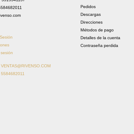
Pedidos
 5584682011
Descargas
ivenso.com
Direcciones
Métodos de pago
 Sesión
Detalles de la cuenta
iones
Contraseña perdida
 sesión
: VENTAS@RIVENSO.COM
: 5584682011