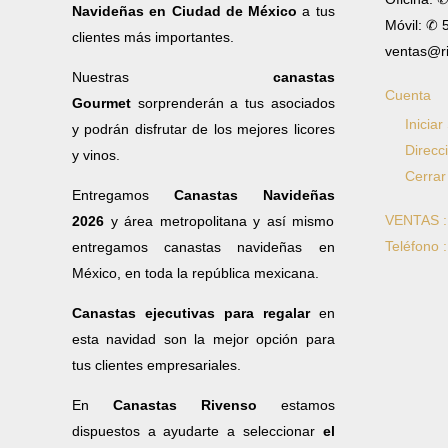
Navideñas en Ciudad de México
a tus
Móvil: ✆
clientes más importantes.
ventas@r
Nuestras
canastas
Cuenta
Gourmet
sorprenderán a tus asociados
Iniciar
y podrán disfrutar de los mejores licores
Direcc
y vinos.
Cerrar
Entregamos
Canastas Navideñas
VENTAS 
2026
y área metropolitana y así mismo
Teléfono 
entregamos canastas navideñas en
México, en toda la república mexicana.
Canastas ejecutivas para regalar
en
esta navidad son la mejor opción para
tus clientes empresariales.
En
Canastas Rivenso
estamos
dispuestos a ayudarte a seleccionar
el