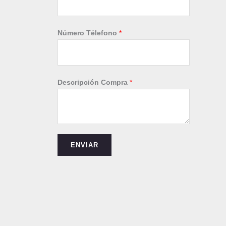
Número Télefono
*
N
Descripción Compra
*
o
m
b
r
e
ENVIAR
*
*