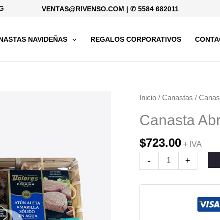
G
VENTAS@RIVENSO.COM
|
✆ 5584 682011
NASTAS NAVIDEÑAS
REGALOS CORPORATIVOS
CONTA
Canasta
Inicio
/
Canastas
/
Canas
Abrazo
Canasta Ab
cantidad
$
723.00
+ IVA
-
+