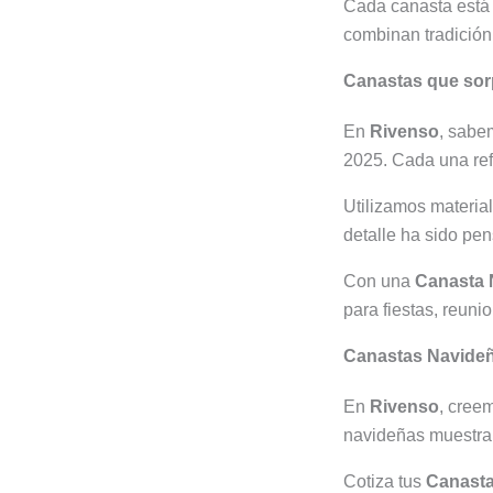
Cada canasta está 
combinan tradición
Canastas que sor
En
Rivenso
, sabe
2025. Cada una refl
Utilizamos materia
detalle ha sido pen
Con una
Canasta 
para fiestas, reuni
Canastas Navide
En
Rivenso
, cree
navideñas muestran
Cotiza tus
Canasta