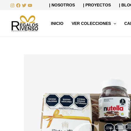
Ir
| NOSOTROS
| PROYECTOS
| BLO
al
contenido
INICIO
VER COLECCIONES
CA