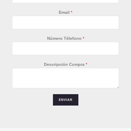
*
Email
*
N
o
m
b
Número Télefono
*
r
e
C
o
Descripción Compra
*
m
p
r
a
ENVIAR