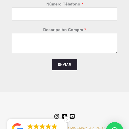
N
Número Télefono
*
o
m
b
r
Descripción Compra
*
e
*
ENVIAR
COPYRIGHT © 2018 |
GRUPO RIVENSO S.A DE C.V
®