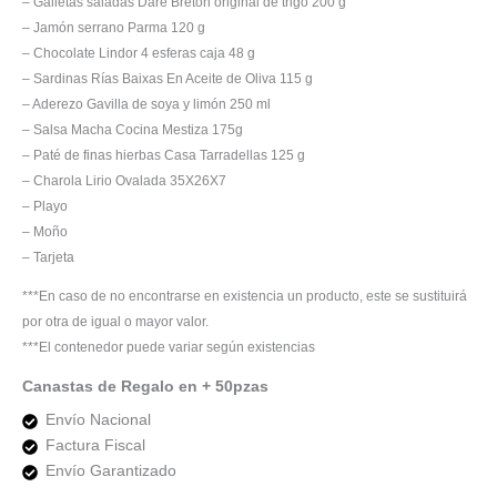
– Galletas saladas Dare Breton original de trigo 200 g
– Jamón serrano Parma 120 g
– Chocolate Lindor 4 esferas caja 48 g
– Sardinas Rías Baixas En Aceite de Oliva 115 g
– Aderezo Gavilla de soya y limón 250 ml
– Salsa Macha Cocina Mestiza 175g
– Paté de finas hierbas Casa Tarradellas 125 g
– Charola Lirio Ovalada 35X26X7
– Playo
– Moño
– Tarjeta
***En caso de no encontrarse en existencia un producto, este se sustituirá
por otra de igual o mayor valor.
***El contenedor puede variar según existencias
Canastas de Regalo en + 50pzas
Envío Nacional
Factura Fiscal
Envío Garantizado