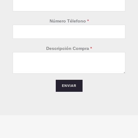
Número Télefono
*
*
Descripción Compra
*
E
m
a
i
l
ENVIAR
*