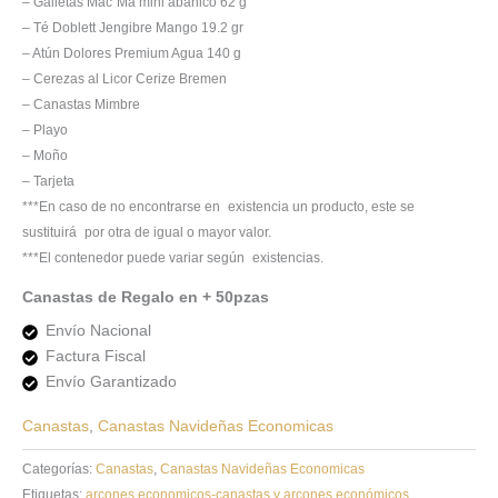
– Galletas Mac´Ma mini abanico 62 g
– Té Doblett Jengibre Mango 19.2 gr
– Atún Dolores Premium Agua 140 g
– Cerezas al Licor Cerize Bremen
– Canastas Mimbre
– Playo
– Moño
– Tarjeta
***En caso de no encontrarse en existencia un producto, este se
sustituirá por otra de igual o mayor valor.
***El contenedor puede variar según existencias.
Canastas de Regalo en + 50pzas
Envío Nacional
Factura Fiscal
Envío Garantizado
Canastas
,
Canastas Navideñas Economicas
Categorías:
Canastas
,
Canastas Navideñas Economicas
Etiquetas:
arcones economicos-canastas y arcones económicos
,