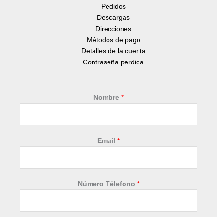
Pedidos
Descargas
Direcciones
Métodos de pago
Detalles de la cuenta
Contraseña perdida
Nombre
*
D
Email
*
e
s
c
r
Número Télefono
*
i
p
c