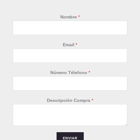
Nombre
*
D
Email
*
e
s
c
r
Número Télefono
*
i
p
c
i
Descripción Compra
*
ó
n
*
T
é
ENVIAR