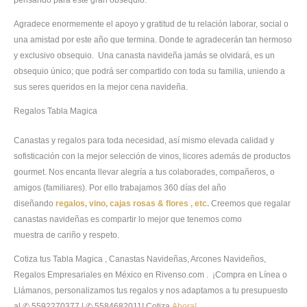
pensando para este gran obsequio.
Agradece enormemente el apoyo y gratitud de tu relación laborar, social o
una amistad por este año que termina. Donde te agradecerán tan hermoso
y exclusivo obsequio. Una canasta navideña jamás se olvidará, es un
obsequio único; que podrá ser compartido con toda su familia, uniendo a
sus seres queridos en la mejor cena navideña.
Regalos Tabla Magica
Canastas y regalos para toda necesidad, así mismo elevada calidad y
sofisticación con la mejor selección de vinos, licores además de productos
gourmet. Nos encanta llevar alegría a tus colaborades, compañeros, o
amigos (familiares). Por ello trabajamos 360 días del año
diseñando
regalos, vino, cajas rosas & flores , etc.
Creemos que regalar
canastas navideñas es compartir lo mejor que tenemos como
muestra de cariño y respeto.
Cotiza tus Tabla Magica , Canastas Navideñas, Arcones Navideños,
Regalos Empresariales en México en Rivenso.com . ¡Compra en Línea o
Llámanos, personalizamos tus regalos y nos adaptamos a tu presupuesto
al ✆ 5592270377 | ✆ 5584682011! Cotiza
Ahora!