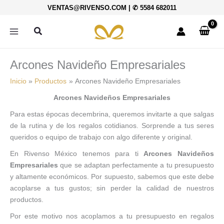
Ordenado
Ir
VENTAS@RIVENSO.COM
|
✆ 5584 682011
por
al
precio:
bajo
contenido
Buscar
a
alto
Arcones Navideño Empresariales
Inicio
Productos
Arcones Navideño Empresariales
Arcones Navideños Empresariales
Para estas épocas decembrina, queremos invitarte a que salgas
de la rutina y de los regalos cotidianos. Sorprende a tus seres
queridos o equipo de trabajo con algo diferente y original.
En Rivenso México tenemos para ti
Arcones Navideños
Empresariales
que se adaptan perfectamente a tu presupuesto
y altamente económicos. Por supuesto, sabemos que este debe
acoplarse a tus gustos; sin perder la calidad de nuestros
productos.
Por este motivo nos acoplamos a tu presupuesto en regalos