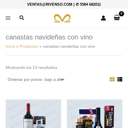
Ordenado
Ir
VENTAS@RIVENSO.COM
|
✆ 5584 682011
por
al
precio:
bajo
contenido
Buscar
a
alto
canastas navideñas con vino
Inicio
Productos
canastas navideñas con vino
Mostrando los 13 resultados