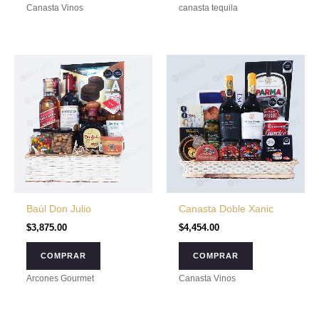
Canasta Vinos
canasta tequila
Baúl Don Julio
Canasta Doble Xanic
$
3,875.00
$
4,454.00
COMPRAR
COMPRAR
Arcones Gourmet
Canasta Vinos