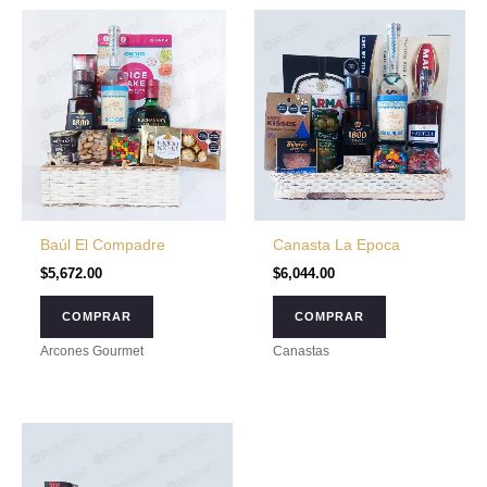
Baúl El Compadre
Canasta La Epoca
$
5,672.00
$
6,044.00
COMPRAR
COMPRAR
Arcones Gourmet
Canastas