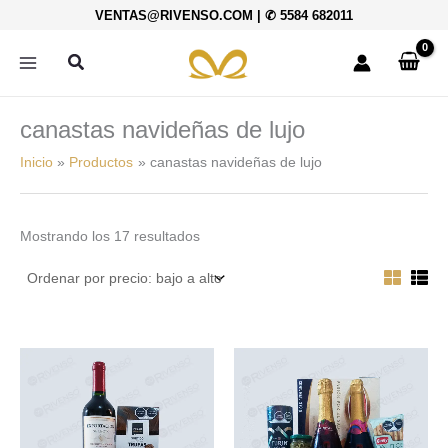
Ordenado
Ir
VENTAS@RIVENSO.COM
|
✆ 5584 682011
por
al
precio:
bajo
contenido
Buscar
a
alto
canastas navideñas de lujo
Inicio
Productos
canastas navideñas de lujo
Mostrando los 17 resultados