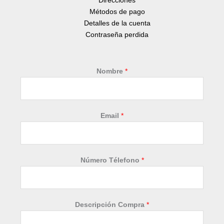
Direcciones
Métodos de pago
Detalles de la cuenta
Contraseña perdida
Nombre
*
*
Email
*
C
o
m
p
Número Télefono
*
r
a
D
e
Descripción Compra
*
s