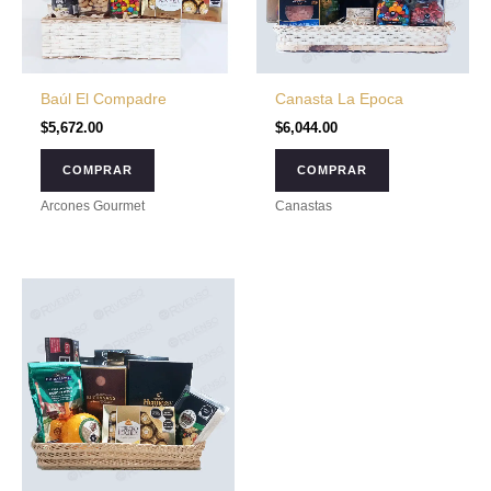
Baúl El Compadre
Canasta La Epoca
$
5,672.00
$
6,044.00
COMPRAR
COMPRAR
Arcones Gourmet
Canastas