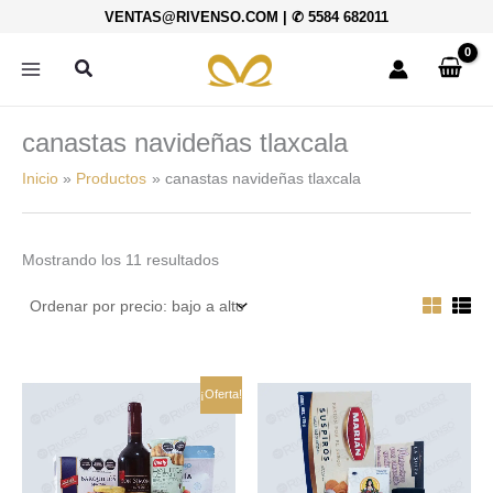
Ordenado
Ir
VENTAS@RIVENSO.COM
|
✆ 5584 682011
por
al
precio:
bajo
contenido
Buscar
a
alto
canastas navideñas tlaxcala
Inicio
Productos
canastas navideñas tlaxcala
Mostrando los 11 resultados
El
El
¡Oferta!
precio
precio
original
actual
era:
es:
$558.00.
$502.00.