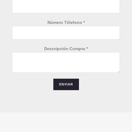
o
m
b
r
Número Télefono
*
e
C
o
m
Descripción Compra
*
p
r
a
*
ENVIAR