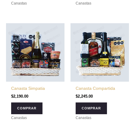
Canastas
Canastas
Canasta Simpatia
Canasta Compartida
$
2,190.00
$
2,245.00
COMPRAR
COMPRAR
Canastas
Canastas