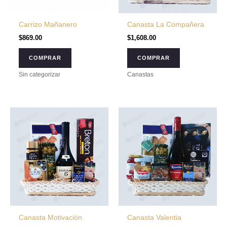
Carrizo Mañanero
Canasta La Compañera
$
869.00
$
1,608.00
COMPRAR
COMPRAR
Sin categorizar
Canastas
Canasta Motivación
Canasta Valentia