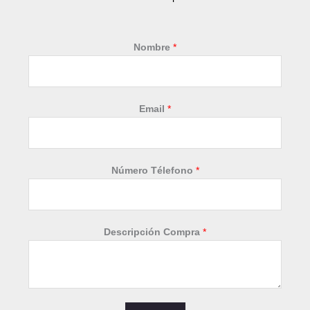
Nombre
*
Email
*
Número Télefono
*
N
Descripción Compra
*
o
m
b
r
e