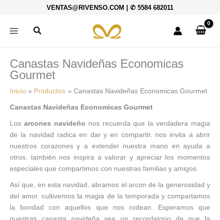
Ordenado
Ir
VENTAS@RIVENSO.COM
|
✆ 5584 682011
por
al
precio:
bajo
contenido
Buscar
a
alto
Canastas Navideñas Economicas
Gourmet
Inicio
Productos
Canastas Navideñas Economicas Gourmet
Canastas Navideñas Economicas Gourmet
Los
arcones navideño
nos recuerda que la verdadera magia
de la navidad radica en dar y en compartir. nos invita a abrir
nuestros corazones y a extender nuestra mano en ayuda a
otros. también nos inspira a valorar y apreciar los momentos
especiales que compartimos con nuestras familias y amigos.
Así que, en esta navidad, abramos el arcon de la generosidad y
del amor. cultivemos la magia de la temporada y compartamos
la bondad con aquellos que nos rodean. Esperamos que
nuestras canasta navideña sea un recordatorio de que la