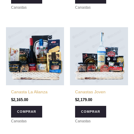
Canastas
Canastas
Canasta La Alianza
Canastas Joven
$
2,165.00
$
2,179.00
COMPRAR
COMPRAR
Canastas
Canastas