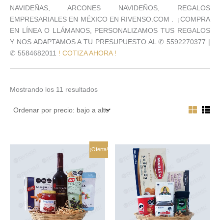
NAVIDEÑAS, ARCONES NAVIDEÑOS, REGALOS
EMPRESARIALES EN MÉXICO EN RIVENSO.COM . ¡COMPRA
EN LÍNEA O LLÁMANOS, PERSONALIZAMOS TUS REGALOS
Y NOS ADAPTAMOS A TU PRESUPUESTO AL ✆ 5592270377 |
✆ 5584682011
! COTIZA AHORA !
Mostrando los 11 resultados
El
El
¡Oferta!
precio
precio
original
actual
era:
es:
$558.00.
$502.00.