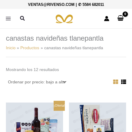
Ordenado
Ir
VENTAS@RIVENSO.COM
|
✆ 5584 682011
por
al
precio:
bajo
contenido
Buscar
a
alto
canastas navideñas tlanepantla
Inicio
Productos
canastas navideñas tlanepantla
Mostrando los 12 resultados
El
El
¡Oferta!
precio
precio
original
actual
era:
es:
$558.00.
$502.00.