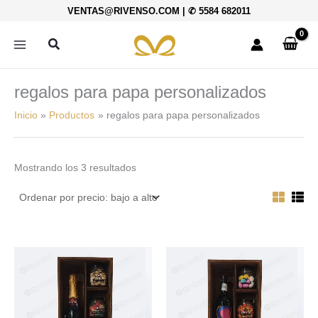
Ordenado
Ir
VENTAS@RIVENSO.COM
|
✆ 5584 682011
por
al
precio:
bajo
contenido
Buscar
a
alto
regalos para papa personalizados
Inicio
Productos
regalos para papa personalizados
Mostrando los 3 resultados