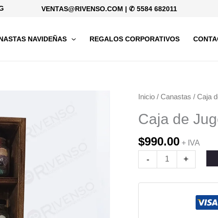
G
VENTAS@RIVENSO.COM
|
✆ 5584 682011
NASTAS NAVIDEÑAS
REGALOS CORPORATIVOS
CONTA
Caja
Inicio
/
Canastas
/ Caja 
de
Caja de Ju
Jugo
Espumoso
$
990.00
+ IVA
cantidad
-
+