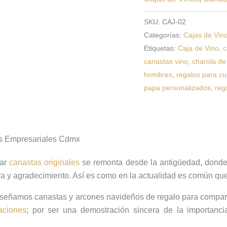
SKU:
CAJ-02
Categorías:
Cajas de Vin
Etiquetas:
Caja de Vino
,
c
canastas vino
,
charola de
hombres
,
regalos para c
papa personalizados
,
reg
s Empresariales Cdmx
dar
canastas originales
se remonta desde la antigüedad, donde
ra y agradecimiento. Así es como en la actualidad es común qu
iseñamos canastas y arcones navideños de regalo para comparti
laciones
; por ser una demostración sincera de la importanci