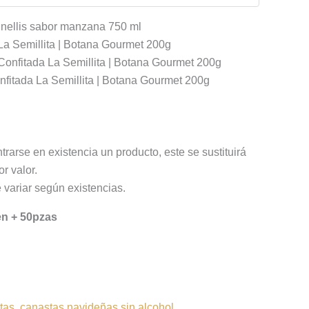
nellis sabor manzana 750 ml
La Semillita | Botana Gourmet 200g
Confitada La Semillita | Botana Gourmet 200g
fitada La Semillita | Botana Gourmet 200g
rarse en existencia un producto, este se sustituirá
r valor.
 variar según existencias.
en + 50pzas
tas
,
canastas navideñas sin alcohol