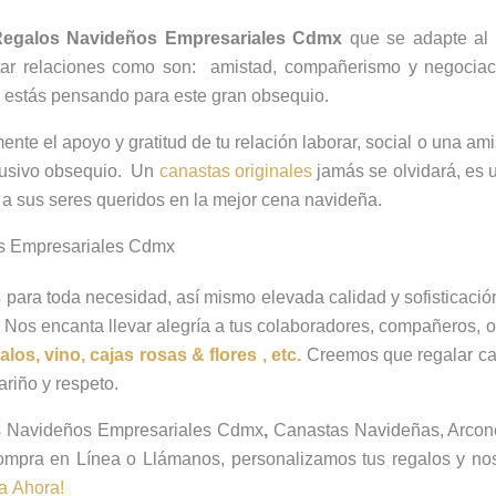
egalos Navideños Empresariales Cdmx
que se adapte al 
tar relaciones como son: amistad, compañerismo y negociaci
 estás pensando para este gran obsequio.
te el apoyo y gratitud de tu relación laborar, social o una am
lusivo obsequio. Un
canastas originales
jamás se olvidará, es 
o a sus seres queridos en la mejor cena navideña.
s Empresariales Cdmx
s
para toda necesidad, así mismo elevada calidad y sofisticació
 Nos encanta llevar alegría a tus colaboradores, compañeros, o 
alos, vino, cajas rosas & flores , etc.
Creemos que regalar ca
riño y respeto.
s Navideños Empresariales Cdmx
,
Canastas Navideñas, Arcon
mpra en Línea o Llámanos, personalizamos tus regalos y no
za Ahora!