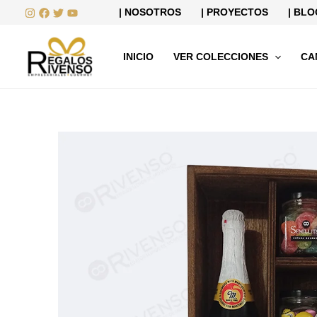
Ir
| NOSOTROS
| PROYECTOS
| BLO
al
contenido
INICIO
VER COLECCIONES
CA