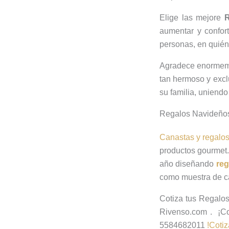
Elige las mejore
R
aumentar y confor
personas, en quién
Agradece enormemen
tan hermoso y exc
su familia, uniend
Regalos Navideño
Canastas y regalo
productos gourmet.
año diseñando
reg
como muestra de ca
Cotiza tus Regalo
Rivenso.com . ¡Co
5584682011
!Coti