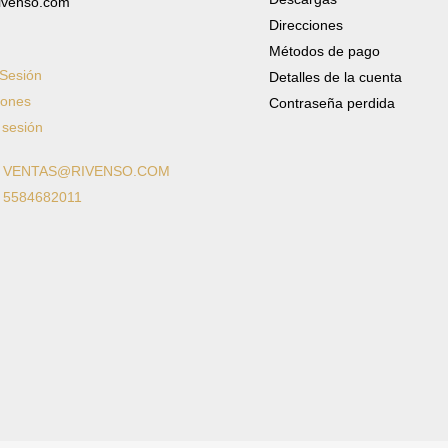
ivenso.com
Direcciones
Métodos de pago
 Sesión
Detalles de la cuenta
iones
Contraseña perdida
 sesión
: VENTAS@RIVENSO.COM
: 5584682011