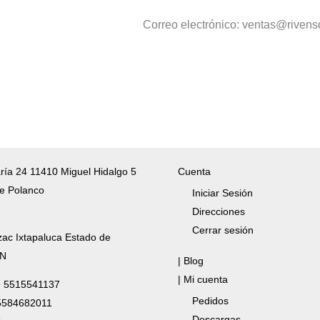
Correo electrónico: ventas@riven
ría 24 11410 Miguel Hidalgo 5
Cuenta
e Polanco
Iniciar Sesión
Direcciones
Cerrar sesión
zac Ixtapaluca Estado de
/N
| Blog
| Mi cuenta
✆ 5515541137
Pedidos
 5584682011
Descargas