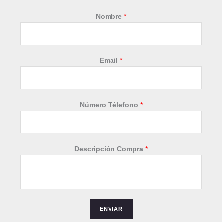
Nombre
*
Email
*
N
Número Télefono
*
ú
m
e
r
Descripción Compra
*
o
C
o
m
p
ENVIAR
r