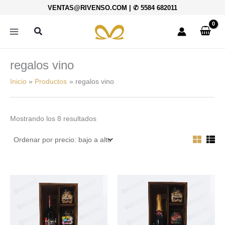
Ordenado
Ir
VENTAS@RIVENSO.COM
|
✆ 5584 682011
por
al
precio:
bajo
contenido
Buscar
a
alto
regalos vino
Inicio
Productos
regalos vino
Mostrando los 8 resultados