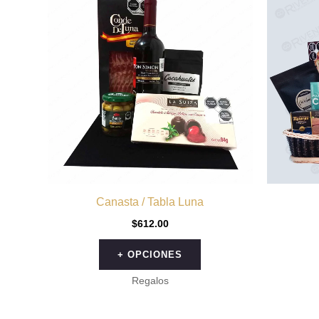
producto
tiene
múltiples
variantes.
Las
opciones
se
pueden
elegir
en
la
Canasta / Tabla Luna
página
$
612.00
de
producto
+ OPCIONES
Regalos