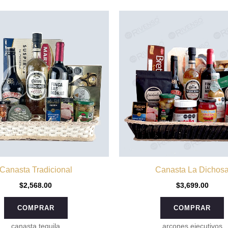
Canasta Tradicional
Canasta La Dichos
$
2,568.00
$
3,699.00
COMPRAR
COMPRAR
canasta tequila
arcones ejecutivos