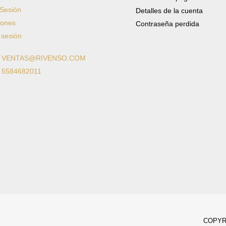
 Sesión
Detalles de la cuenta
iones
Contraseña perdida
 sesión
: VENTAS@RIVENSO.COM
: 5584682011
COPYRI