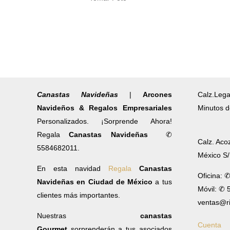
Canastas Navideñas
|
Arcones
Calz.Lega
Navideños & Regalos Empresariales
Minutos d
Personalizados. ¡Sorprende Ahora!
Regala
Canastas Navideñas
✆
Calz. Aco
5584682011.
México S
En esta navidad
Regala
Canastas
Oficina: 
Navideñas en Ciudad de México
a tus
Móvil: ✆
clientes más importantes.
ventas@r
Nuestras
canastas
Cuenta
Gourmet
sorprenderán a tus asociados