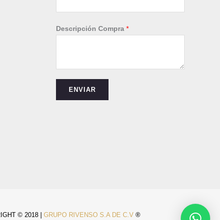
é
l
Descripción Compra
*
e
f
o
n
o
ENVIAR
N
ú
m
e
r
o
GHT © 2018 |
GRUPO RIVENSO S.A DE C.V
®