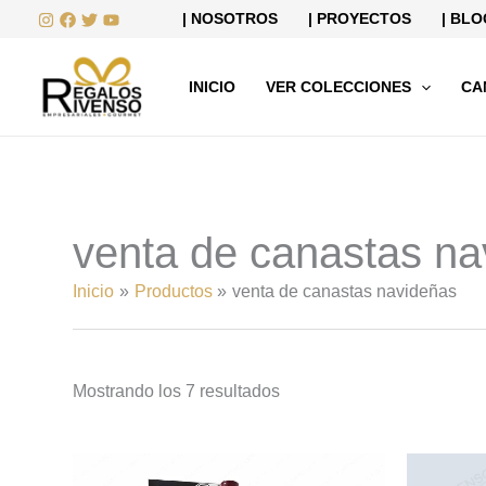
Ordenado
Ir
| NOSOTROS
| PROYECTOS
| BLO
por
al
precio:
bajo
contenido
a
INICIO
VER COLECCIONES
CA
alto
venta de canastas na
Inicio
Productos
venta de canastas navideñas
Mostrando los 7 resultados
Este