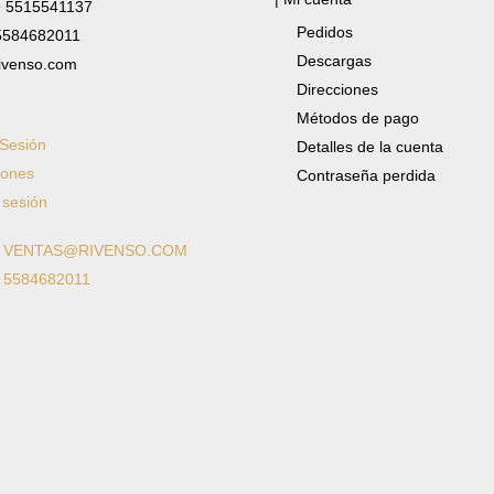
✆ 5515541137
Pedidos
 5584682011
Descargas
ivenso.com
Direcciones
Métodos de pago
 Sesión
Detalles de la cuenta
iones
Contraseña perdida
 sesión
: VENTAS@RIVENSO.COM
: 5584682011