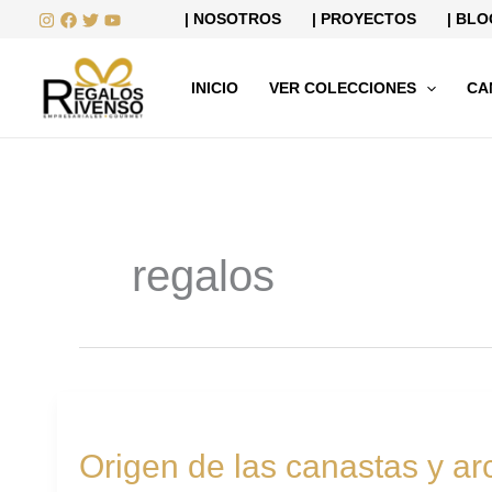
Ir
| NOSOTROS
| PROYECTOS
| BLO
al
contenido
INICIO
VER COLECCIONES
CA
regalos
Origen
de
Origen de las canastas y a
las
canastas