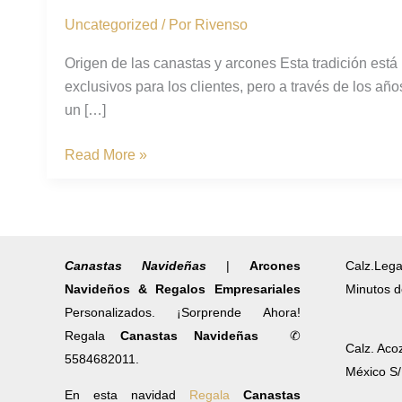
y
Uncategorized
/ Por
Rivenso
arcones
Origen de las canastas y arcones Esta tradición est
exclusivos para los clientes, pero a través de los
un […]
Read More »
Canastas Navideñas
|
Arcones
Calz.Lega
Navideños & Regalos Empresariales
Minutos d
Personalizados. ¡Sorprende Ahora!
Regala
Canastas Navideñas
✆
Calz. Aco
5584682011.
México S
En esta navidad
Regala
Canastas