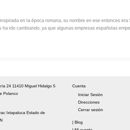
á inspirada en la época romana, su nombre en ese entonces era 
 años ha ido cambiando, ya que algunas empresas españolas emp
ría 24 11410 Miguel Hidalgo 5
Cuenta
e Polanco
Iniciar Sesión
Direcciones
Cerrar sesión
zac Ixtapaluca Estado de
/N
| Blog
| Mi cuenta